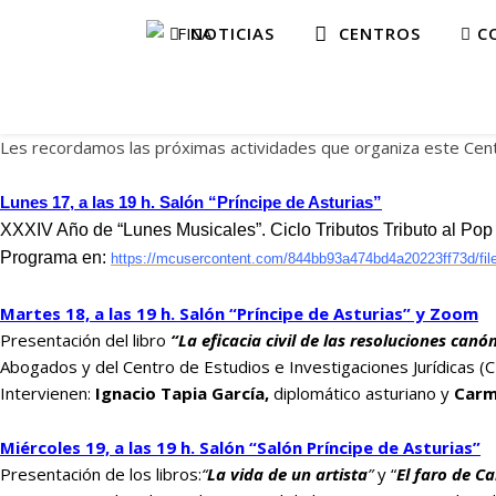
NOTICIAS
CENTROS
CO
Les recordamos las próximas actividades que organiza este Cent
Lunes 17, a las 19 h. Salón “Príncipe de Asturias”
XXXIV Año de “Lunes Musicales”. Ciclo Tributos Tributo al Pop
Programa en:
https://mcusercontent.com/844bb93a474bd4a20223ff73d/fi
Martes 18, a las 19 h. Salón “Príncipe de Asturias” y Zoom
Presentación del libro
“La eficacia civil de las resoluciones can
Abogados y del Centro de Estudios e Investigaciones Jurídicas (CE
Intervienen:
Ignacio Tapia García,
diplomático asturiano y
Carm
Miércoles 19, a las 19 h. Salón “Salón Príncipe de Asturias”
Presentación de los libros:
“
La vida de un artista
”
y “
El faro de C