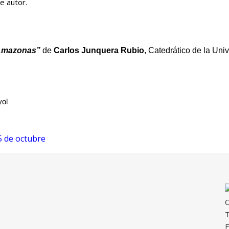
e autor.
 Amazonas”
de
Carlos Junquera Rubio
, Catedrático de la Un
yol
 de octubre
C
T
E