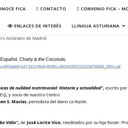
NOCE FICA
CONTACTO
CONVENIO FICA – M
ENLACES DE INTERÉS
LLINGUA ASTURIANA
ro Asturiano de Madrid:
 Español. Charly & the Coconuts.
les/45f1bb68-fa37-2213-86d4-853f0cc40324/20221011104756683_0001.pdf
ónicas de nulidad matrimonial
:
Historia y actualidad”,
escrito po
IJ), y socio de nuestro Centro.
en S. Macías
, periodista del diario
La Razón.
abo Vidio”,
de
José Lorite Vico
, reeditados por su hija Roser. P