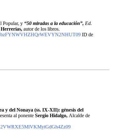
al Popular, y
“50 miradas a la educación”,
Ed.
 Herrerías,
autor de los libros.
JQWmkwbzFYNWVHZHQrWEVYN2NHUT09
ID de
a y del Nonaya (ss. IX-XII): génesis del
esenta al ponente
Sergio Hidalgo,
Alcalde de
Rm5jN2VWRXE5MlVKMytGdGh4Zz09