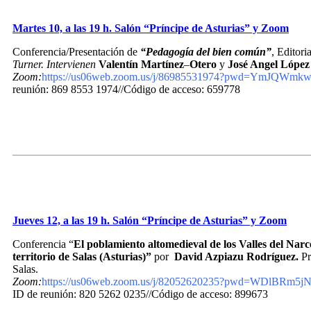
Martes 10, a las 19 h. Salón “Príncipe de Asturias” y Zoom
Conferencia/Presentación de
“Pedagogía del bien común”
, Editori
Turner. Intervienen
Valentín Martínez
–
Otero
y
José Angel López
Zoom:
https://us06web.zoom.us/j/86985531974?pwd=Ym
reunión: 869 8553 1974//Código de acceso: 659778
Jueves 12, a las 19 h. Salón “Príncipe de Asturias” y Zoom
Conferencia “
El poblamiento altomedieval de los Valles del Narce
territorio de Salas (Asturias)”
por
David Azpiazu Rodríguez.
Pr
Salas.
Zoom:
https://us06web.zoom.us/j/82052620235?pwd=WDlB
ID de reunión: 820 5262 0235//Código de acceso: 899673