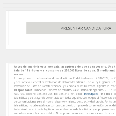
PRESENTAR CANDIDATURA
Antes de imprimir este mensaje, asegúrese de que es necesario. Una t
tala de 15 árboles y el consumo de 250.000 litros de agua. El medio am
manos.
En cumplimiento de lo establecido en el artículo 13 del Reglamento 2.016/679, de 2
y del Consejo, General de Protección de Datos y del artículo 5 de la Ley Orgánica 3/2
Protección de Datos de Carácter Personal y Garantía de los Derechos Digitales le info
Responsable
: Fundación Princesa de Asturias, Calle Plácido Arango Arias, 2 – 1º, 
Asturias), teléfono: 985-258-755, fax: 985-242-104, email:
info@fpa.es
.
Finalidad
: 
telemáticas y de la agenda de contacto con todos aquellos con los que el Responsable
de comunicaciones para el normal desenvolvimiento de su actividad propia. Por trata
telemáticas, no cabe establecer con carácter previo un plazo de conservación de los da
tratamiento es el interés legítimo para el desarrollo de la actividad y el propio conse
voluntariamente facilita sus datos. No se prevén cesiones o comunicaciones de datos.