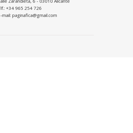
alle Zarandieta, 6 - 03010 Alicante
lf.: +34 965 254 726
-mail: paginafica@gmail.com