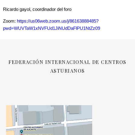
Ricardo gayol, coordinador del foro
Zoom:
https://us06web.zoom.us/j/86163888485?
pwd=WUVTaW1xNVFUd1JiNUdDaFlPU1NtZz09
FEDERACIÓN INTERNACIONAL DE CENTROS
ASTURIANOS