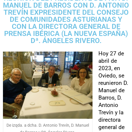
MANUEL DE BARROS CON D. ANTONIO
TREVÍN EXPRESIDENTE DEL CONSEJO
DE COMUNIDADES ASTURIANAS Y
CON LA DIRECTORA GENERAL DE
PRENSA IBÉRICA (LA NUEVA ESPAÑA)
Dª. ÁNGELES RIVERO.
Hoy 27 de
abril de
2023, en
Oviedo, se
reunieron D.
Manuel de
Barros, D.
Antonio
Trevín y la
directora
De izqda. a dcha. D. Antonio Trevín, D. Manuel
general de