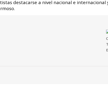
istas destacarse a nivel nacional e internacional 
ermoso.
C
T
E