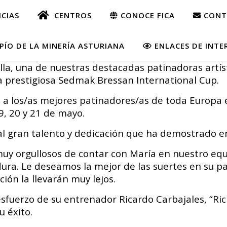
CIAS
CENTROS
CONOCE FICA
CONT
ÍO DE LA MINERÍA ASTURIANA
ENLACES DE INTE
, una de nuestras destacadas patinadoras artísti
la prestigiosa Sedmak Bressan International Cup.
 los/as mejores patinadores/as de toda Europa en 
19, 20 y 21 de mayo.
al gran talento y dedicación que ha demostrado e
y orgullosos de contar con María en nuestro equi
ra. Le deseamos la mejor de las suertes en su pa
ión la llevarán muy lejos.
fuerzo de su entrenador Ricardo Carbajales, “Ric
 éxito.