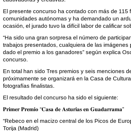
El presente concurso ha contado con más de 115 fot
comunidades autónomas y ha demandado un arduo t
ocasión, el jurado tuvo la difícil labor de calificar s
“Ha sido una gran sorpresa el número de participant
trabajos presentados, cualquiera de las imágenes 
dado el premio a los ganadores” según explica Osc
concurso.
En total han sido Tres premios y seis menciones d
próximamente se organizará en la Casa de Cultura A
fotografías finalistas.
El resultado del concurso ha sido el siguiente:
𝐏𝐫𝐢𝐦𝐞𝐫 𝐏𝐫𝐞𝐦𝐢𝐨 “𝐂𝐚𝐬𝐚 𝐝𝐞 𝐀𝐬𝐭𝐮𝐫𝐢𝐚𝐬 𝐞𝐧 𝐆𝐮𝐚𝐝𝐚𝐫𝐫𝐚𝐦𝐚”
“Rebeco en el macizo central de los Picos de Euro
Torija (Madrid)