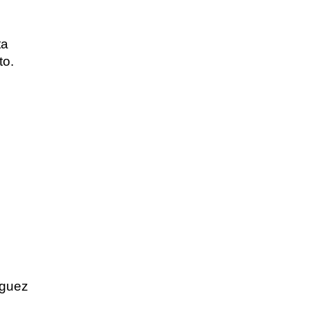
ta
to.
íguez