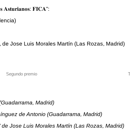
𝐨𝐬 𝐀𝐬𝐭𝐮𝐫𝐢𝐚𝐧𝐨𝐬: 𝐅𝐈𝐂𝐀”:
lencia)
s”, de Jose Luis Morales Martín (Las Rozas, Madrid)
Segundo premio
 (Guadarrama, Madrid)
omínguez de Antonio (Guadarrama, Madrid)
s” de Jose Luis Morales Martín (Las Rozas, Madrid)