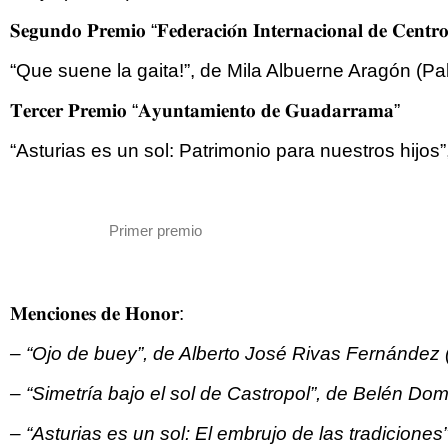
𝐒𝐞𝐠𝐮𝐧𝐝𝐨 𝐏𝐫𝐞𝐦𝐢𝐨 “𝐅𝐞𝐝𝐞𝐫𝐚𝐜𝐢𝐨́𝐧 𝐈𝐧𝐭𝐞𝐫𝐧𝐚𝐜𝐢𝐨𝐧𝐚𝐥 𝐝𝐞 𝐂𝐞𝐧𝐭𝐫
“Que suene la gaita!”, de Mila Albuerne Aragón (Pa
𝐓𝐞𝐫𝐜𝐞𝐫 𝐏𝐫𝐞𝐦𝐢𝐨 “𝐀𝐲𝐮𝐧𝐭𝐚𝐦𝐢𝐞𝐧𝐭𝐨 𝐝𝐞 𝐆𝐮𝐚𝐝𝐚𝐫𝐫𝐚𝐦𝐚”
“Asturias es un sol: Patrimonio para nuestros hijo
Primer premio
𝐌𝐞𝐧𝐜𝐢𝐨𝐧𝐞𝐬 𝐝𝐞 𝐇𝐨𝐧𝐨𝐫:
– “Ojo de buey”, de Alberto José Rivas Fernández
– “Simetría bajo el sol de Castropol”, de Belén D
– “Asturias es un sol: El embrujo de las tradicione