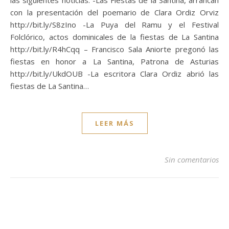
las siguientes noticias: -Las Fiestas de la Santina, arrancan
con la presentación del poemario de Clara Ordiz Orviz
http://bit.ly/S8zIno -La Puya del Ramu y el Festival
Folclórico, actos dominicales de la fiestas de La Santina
http://bit.ly/R4hCqq – Francisco Sala Aniorte pregonó las
fiestas en honor a La Santina, Patrona de Asturias
http://bit.ly/UkdOUB -La escritora Clara Ordiz abrió las
fiestas de La Santina…
LEER MÁS
Sin comentarios