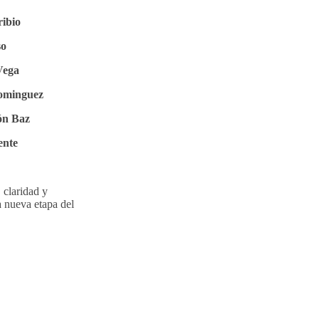
ribio
so
Vega
Dominguez
ón Baz
ente
 claridad y
 nueva etapa del