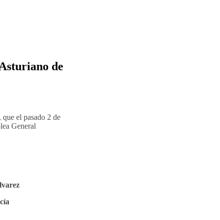
Asturiano de
 que el pasado 2 de
blea General
lvarez
cía