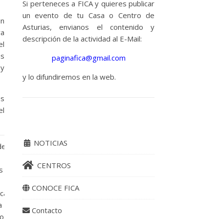
Si perteneces a FICA y quieres publicar
un evento de tu Casa o Centro de
on
Asturias, envianos el contenido y
ra
descripción de la actividad al E-Mail:
el
as
paginafica@gmail.com
 y
y lo difundiremos en la web.
es
el
NOTICIAS
e la
CENTROS
s
CONOCE FICA
scarga
a
Contacto
o a la