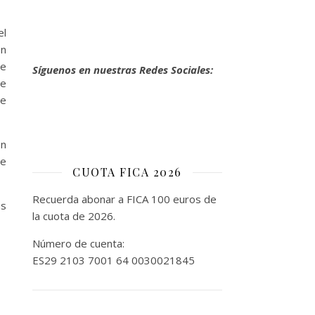
el
ón
ue
Síguenos en nuestras Redes Sociales:
de
de
on
de
CUOTA FICA 2026
Recuerda abonar a FICA 100 euros de
as
la cuota de 2026.
Número de cuenta:
ES29 2103 7001 64 0030021845