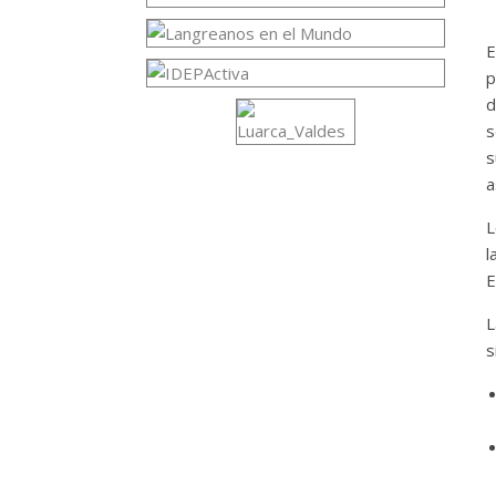
E
p
d
s
s
a
L
l
E
L
s