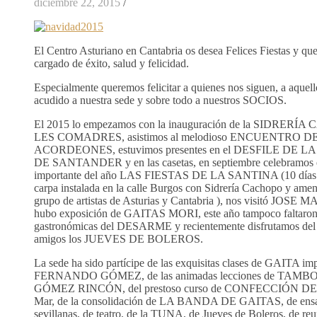
diciembre 22, 2015
/
El Centro Asturiano en Cantabria os desea Felices Fiestas y qu
cargado de éxito, salud y felicidad.
Especialmente queremos felicitar a quienes nos siguen, a aquel
acudido a nuestra sede y sobre todo a nuestros SOCIOS.
El 2015 lo empezamos con la inauguración de la SIDRERÍ
LES COMADRES, asistimos al melodioso ENCUENTRO D
ACORDEONES, estuvimos presentes en el DESFILE D
DE SANTANDER y en las casetas, en septiembre celebramos 
importante del año LAS FIESTAS DE LA SANTINA (10 días d
carpa instalada en la calle Burgos con Sidrería Cachopo y amen
grupo de artistas de Asturias y Cantabria ), nos visitó J
hubo exposición de GAITAS MORI, este año tampoco faltaron 
gastronómicas del DESARME y recientemente disfrutamos del c
amigos los JUEVES DE BOLEROS.
La sede ha sido partícipe de las exquisitas clases de GAITA imp
FERNANDO GÓMEZ, de las animadas lecciones de TAMBOR
GÓMEZ RINCÓN, del prestoso curso de CONFECCIÓN DE 
Mar, de la consolidación de LA BANDA DE GAITAS, de ensay
sevillanas, de teatro, de la TUNA, de Jueves de Boleros, de r