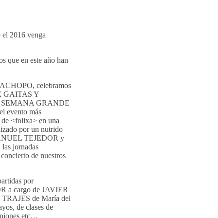
e el 2016 venga
los que en este año han
A CACHOPO, celebramos
E GAITAS Y
E LA SEMANA GRANDE
el evento más
e <folixa> en una
izado por un nutrido
OSE MANUEL TEJEDOR y
las jornadas
oncierto de nuestros
artidas por
 a cargo de JAVIER
TRAJES de María del
os, de clases de
euniones etc…