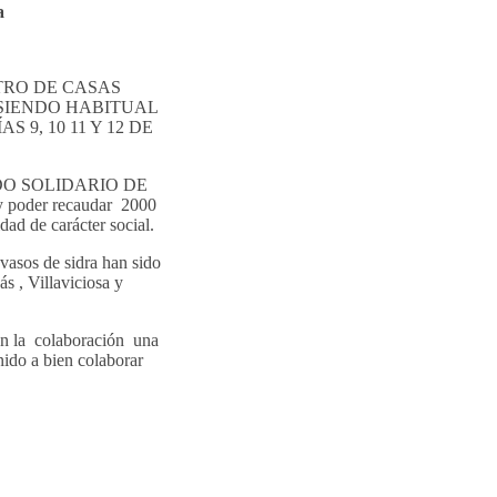
a
CUENTRO DE CASAS
 SIENDO HABITUAL
9, 10 11 Y 12 DE
NCIADO SOLIDARIO DE
 y poder recaudar
2000
dad de carácter social.
 vasos de sidra han sido
 , Villaviciosa y
n la
colaboración
una
enido a bien colaborar