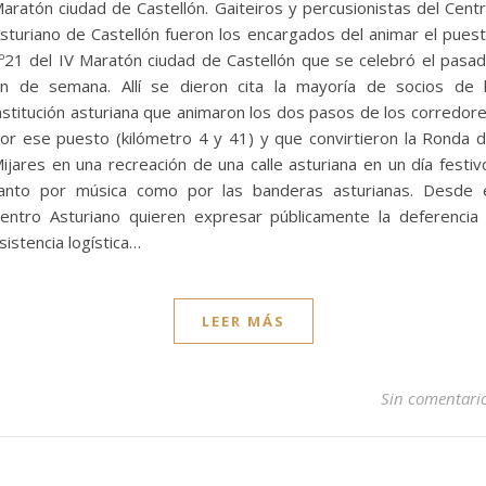
aratón ciudad de Castellón. Gaiteiros y percusionistas del Cent
sturiano de Castellón fueron los encargados del animar el pues
º21 del IV Maratón ciudad de Castellón que se celebró el pasa
in de semana. Allí se dieron cita la mayoría de socios de 
nstitución asturiana que animaron los dos pasos de los corredor
or ese puesto (kilómetro 4 y 41) y que convirtieron la Ronda 
ijares en una recreación de una calle asturiana en un día festiv
anto por música como por las banderas asturianas. Desde 
entro Asturiano quieren expresar públicamente la deferencia
sistencia logística…
LEER MÁS
Sin comentari