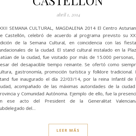
CASTELLÓN
abril 1, 2014
XII SEMANA CULTURAL, MAGDALENA 2014 El Centro Asturia
e Castellón, celebró de acuerdo al programa previsto su XX
dición de la Semana Cultural, en coincidencia con las fiest
undacionales de la ciudad. El stand cultural instalado en la Pla
atúan de la ciudad, fue visitado por más de 15.000 personas,
esar del desapacible tiempo reinante. Se ofertó como siemp
ultura, gastronomía, promoción turística y folklore tradicional. 
tand fue inaugurado el día 22/03/14, por la reina Infantil de 
iudad, acompañado de las máximas autoridades de la ciudad
rovincia y Comunidad Autónoma. Ejemplo de ello, fue la presenc
n ese acto del President de la Generalitat Valencian
ubdelegado del…
LEER MÁS