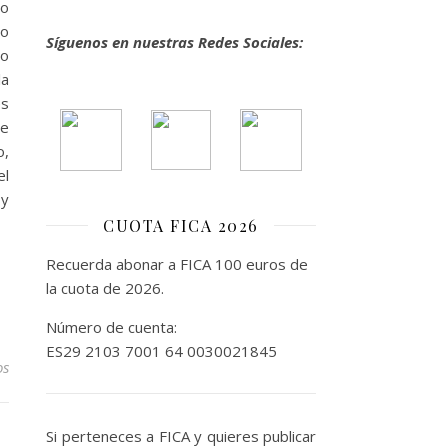
ro
to
Síguenos en nuestras Redes Sociales:
do
la
es
de
o,
el
 y
CUOTA FICA 2026
Recuerda abonar a FICA 100 euros de
la cuota de 2026.
Número de cuenta:
ES29 2103 7001 64 0030021845
os
Si perteneces a FICA y quieres publicar