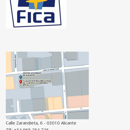
Calle Zarandieta, 6 - 03010 Alicante
Tlf.: +34 965 254 726