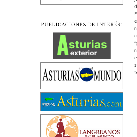
d
F
e
PUBLICACIONES DE INTERÉS:
n
c
“
n
e
s
t