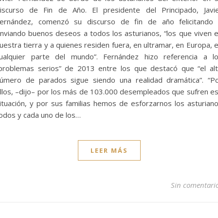
iscurso de Fin de Año. El presidente del Principado, Javi
ernández, comenzó su discurso de fin de año felicitando
nviando buenos deseos a todos los asturianos, “los que viven 
uestra tierra y a quienes residen fuera, en ultramar, en Europa, 
ualquier parte del mundo”. Fernández hizo referencia a l
problemas serios” de 2013 entre los que destacó que “el al
úmero de parados sigue siendo una realidad dramática”. “P
llos, –dijo– por los más de 103.000 desempleados que sufren e
ituación, y por sus familias hemos de esforzarnos los asturian
odos y cada uno de los…
LEER MÁS
Sin comentari