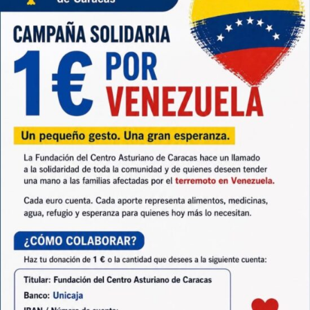
mail:
paginafica@gmail.com
Ashe
Tema
de
WP
Royal
.