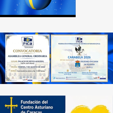
DE CENTROS
ASTURIANOS
Calle
Zarandieta,
6
-
03010
Alicante
Tlf.:
+34
965
254
726
E-