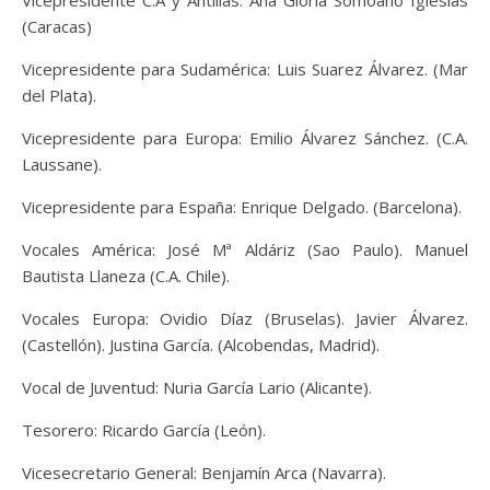
Vicepresidente C.A y Antillas: Ana Gloria Somoano Iglesias
(Caracas)
Vicepresidente para Sudamérica: Luis Suarez Álvarez. (Mar
del Plata).
Vicepresidente para Europa: Emilio Álvarez Sánchez. (C.A.
Laussane).
Vicepresidente para España: Enrique Delgado. (Barcelona).
Vocales América: José Mª Aldáriz (Sao Paulo). Manuel
Bautista Llaneza (C.A. Chile).
Vocales Europa: Ovidio Díaz (Bruselas). Javier Álvarez.
(Castellón). Justina García. (Alcobendas, Madrid).
Vocal de Juventud: Nuria García Lario (Alicante).
Tesorero: Ricardo García (León).
Vicesecretario General: Benjamín Arca (Navarra).