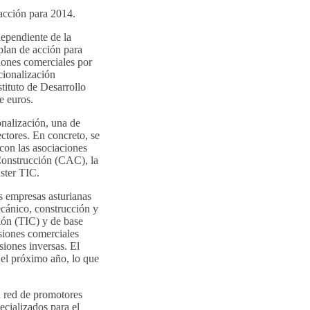
 acción para 2014.
ependiente de la
lan de acción para
iones comerciales por
cionalización
stituto de Desarrollo
e euros.
onalización, una de
ectores. En concreto, se
con las asociaciones
 Construcción (CAC), la
ster TIC.
as empresas asturianas
ecánico, construcción y
ión (TIC) y de base
siones comerciales
isiones inversas. El
 el próximo año, lo que
a red de promotores
ecializados para el