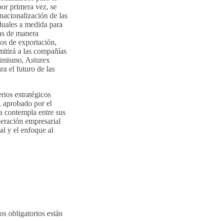
por primera vez, se
nacionalización de las
iduales a medida para
sas de manera
ios de exportación,
mitirá a las compañías
simismo, Asturex
ra el futuro de las
rios estratégicos
, aprobado por el
a contempla entre sus
peración empresarial
al y el enfoque al
s obligatorios están