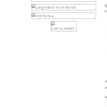
c
T
o