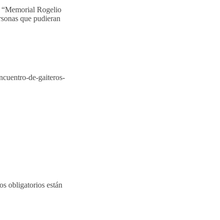
s “Memorial Rogelio
ersonas que pudieran
ncuentro-de-gaiteros-
s obligatorios están