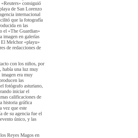
a «Reuters» consiguió
a playa de San Lorenzo
 agencia internacional
ilitó que la fotografía
roducida en las
omo el «The Guardian»
a imagen en galerías
a. El Melchor «playu»
ares de redacciones de
acto con los niños, por
, había una luz muy
la imagen era muy
 producen las
l fotógrafo asturiano,
rando iniciar el
imas calificaciones de
 historia gráfica
a vez que este
ía de su agencia fue el
evento único, y las
e los Reyes Magos en