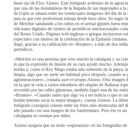
buen ojo de Eloy Alonso. Este fotógrafo avilesino de la agenci
que una de las instantáneas de la llegada de sus majestades a l
de Gijón se situara entre las veinticuatro imágenes del día de la
para la que este profesional trabaja desde hace años. Su logro fac
de Melchor saludando a los niños en el arenal gijonés fuera rep
ediciones digitales de cientos de periódicos internacionales c
del Reino Unido. Páginas web inglesas o griegas incluyeron est
especiales con motivo de la celebración de la Epifanía cristian
llegó, gracias a su calificación en «Reuters», a más de dos mill
periódicos.
«Melchor es una persona que vive mucho la cabalgata y su cont
lo que la expresión de ilusión de su cara ayudó mucho. Además
bonita y, como el Rey Mago estaba aún subiendo de la playa, 
limpia, algo que no suele ser habitual poco después, cuando se
aglomeraciones», contaba ayer el propio Alonso. Otra imagen de
en la que se veía a varios miembros del séquito de Baltasar espe
recorrido por las calles gijonesas, también logró una de las máx
«Reuters». «Cuando sabes que algo va a ser noticia o que es una
bonita intentas sacar la mejor imagen», cuenta Alonso. La últim
fotógrafo consiguió colarse entre las fotos más destacadas del d
año pasado con una imagen de los Sanfermines. Pero ése es un 
cabalgatas se cuentan por miles.
Alonso asegura que no tenía «esperanzas» en las fotografías d