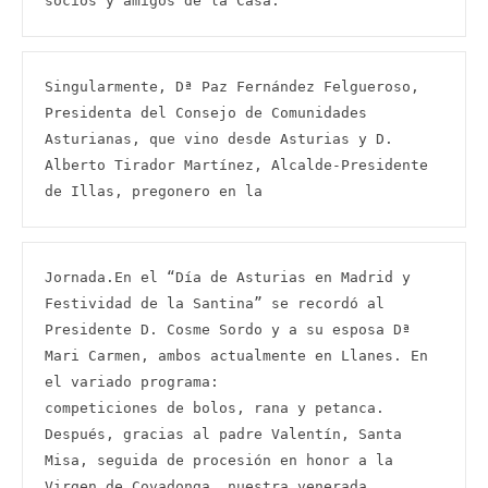
socios y amigos de la Casa.
Singularmente, Dª Paz Fernández Felgueroso, 
Presidenta del Consejo de Comunidades 
Asturianas, que vino desde Asturias y D. 
Alberto Tirador Martínez, Alcalde-Presidente 
de Illas, pregonero en la
Jornada.En el “Día de Asturias en Madrid y 
Festividad de la Santina” se recordó al 
Presidente D. Cosme Sordo y a su esposa Dª 
Mari Carmen, ambos actualmente en Llanes. En 
el variado programa:

competiciones de bolos, rana y petanca. 
Después, gracias al padre Valentín, Santa 
Misa, seguida de procesión en honor a la 
Virgen de Covadonga, nuestra venerada 