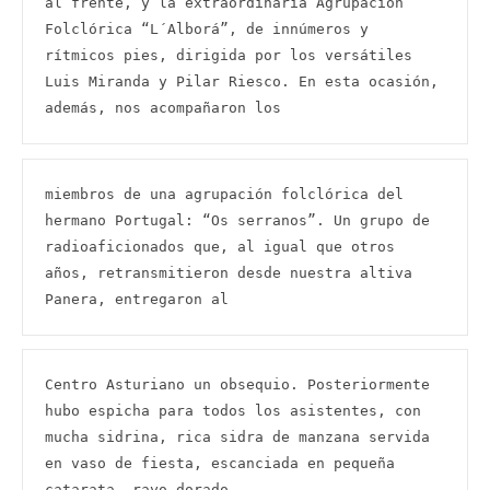
al frente, y la extraordinaria Agrupación 
Folclórica “L´Alborá”, de innúmeros y 
rítmicos pies, dirigida por los versátiles 
Luis Miranda y Pilar Riesco. En esta ocasión, 
además, nos acompañaron los
miembros de una agrupación folclórica del 
hermano Portugal: “Os serranos”. Un grupo de 
radioaficionados que, al igual que otros 
años, retransmitieron desde nuestra altiva 
Panera, entregaron al
Centro Asturiano un obsequio. Posteriormente 
hubo espicha para todos los asistentes, con 
mucha sidrina, rica sidra de manzana servida 
en vaso de fiesta, escanciada en pequeña 
catarata, rayo dorado,