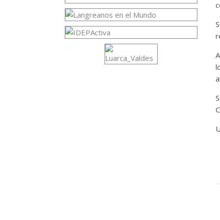
c
S
r
A
l
a
S
C
U