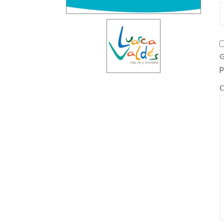
G
p
C