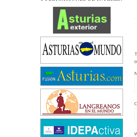
T
o
C