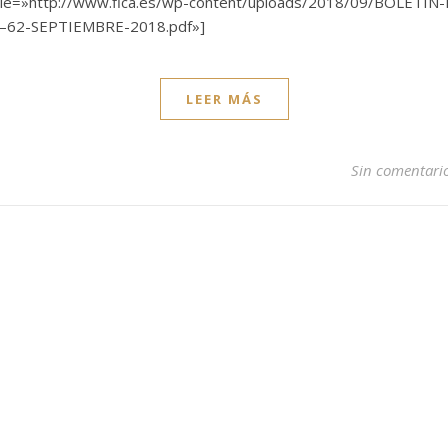
ile=»http://www.fica.es/wp-content/uploads/2018/09/BOLETIN
62-SEPTIEMBRE-2018.pdf»]
LEER MÁS
Sin comentari