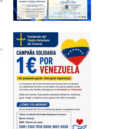
-N
os