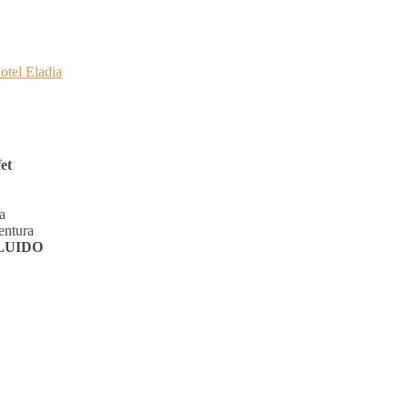
otel Eladia
et
a
entura
CLUIDO