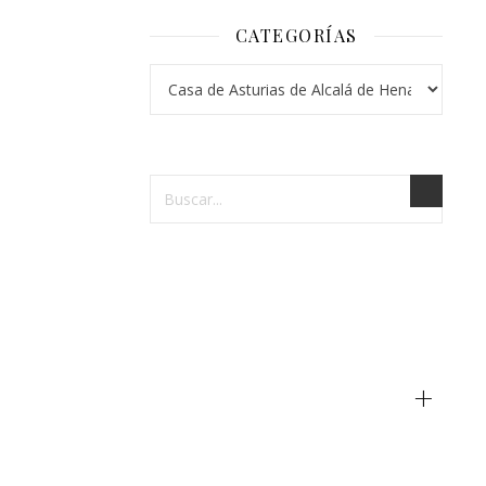
de
CATEGORÍAS
Alcal
Categorías
de
Hena
mayo
7,
2024
La
Casa
de
+
Asturias
de
Alcalá
de