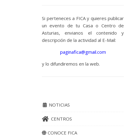
de
confraternidad
Si perteneces a FICA y quieres publicar
y
un evento de tu Casa o Centro de
disfrute.
Asturias, envianos el contenido y
descripción de la actividad al E-Mail:
LEER
paginafica@gmail.com
MÁS
y lo difundiremos en la web.
Sin
comentarios
NOTICIAS
CASA DE
CENTROS
ASTURIAS
DE
CONOCE FICA