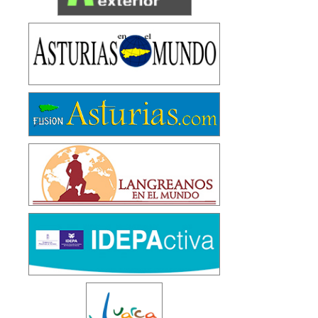
A
L
Á
D
E
H
E
N
A
R
E
S
CASA DE
ASTURIAS
DE
ALCALÁ
DE