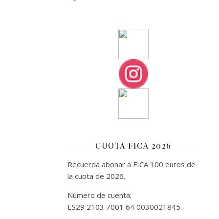
el
pasado
fin
de
semana
su
tradicional
Amagüestu,
una
fiesta
que
combinó
la
CUOTA FICA 2026
riqueza
Recuerda abonar a FICA 100 euros de
cultural
la cuota de 2026.
asturiana
con
Número de cuenta:
un
ES29 2103 7001 64 0030021845
ambiente