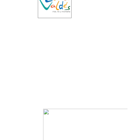
HENARES
Fiest
de
Sta.
Bárb
–
C.
A.
de
Torre