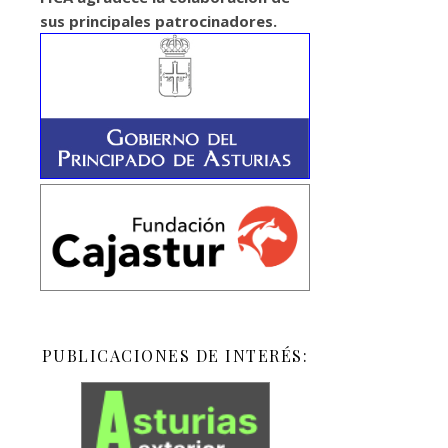
A
sus principales patrocinadores.
S
A
D
E
A
S
T
U
R
I
A
S
D
PUBLICACIONES DE INTERÉS:
E
A
L
C