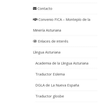
ALCALÁ
DE
Contacto
HENARES
Jorn
Convenio FICA – Montepío de la
cultu
Minería Asturiana
25
Enlaces de interés
y
Llingua Asturiana
26
Academia de la Llingua Asturiana
mayo
Traductor Eslema
–
DGLA de La Nueva España
C.
Traductor glosbe
A.