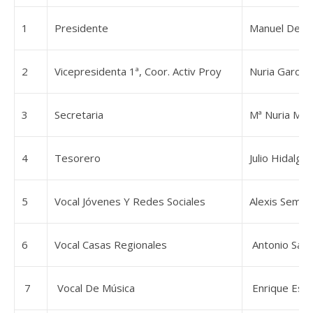
1
Presidente
Manuel De Ba
2
Vicepresidenta 1ª, Coor. Activ Proy
Nuria García 
3
Secretaria
Mª Nuria Mar
4
Tesorero
Julio Hidalg
5
Vocal Jóvenes Y Redes Sociales
Alexis Semp
6
Vocal Casas Regionales
Antonio Sán
7
Vocal De Música
Enrique Espí