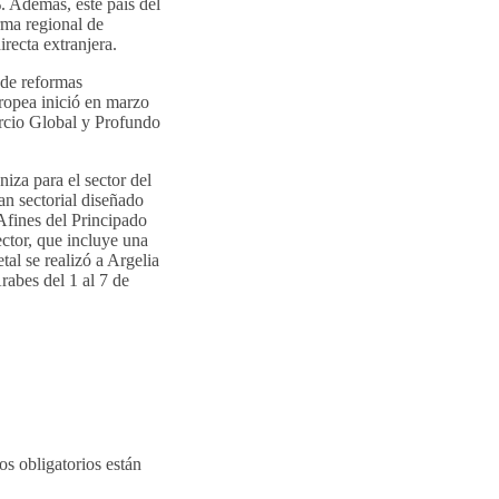
. Además, este país del
rma regional de
recta extranjera.
 de reformas
ropea inició en marzo
rcio Global y Profundo
iza para el sector del
an sectorial diseñado
Afines del Principado
ector, que incluye una
al se realizó a Argelia
rabes del 1 al 7 de
s obligatorios están