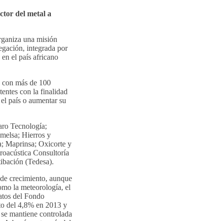
ctor del metal a
rganiza una misión
egación, integrada por
en el país africano
s con más de 100
entes con la finalidad
 el país o aumentar su
aro Tecnología;
melsa; Hierros y
; Maprinsa; Oxicorte y
troacústica Consultoría
ibación (Tedesa).
de crecimiento, aunque
omo la meteorología, el
atos del Fondo
to del 4,8% en 2013 y
n se mantiene controlada