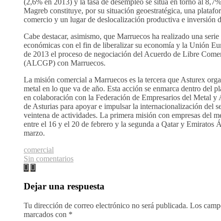
(2,6% en 2013) y la tasa de desempleo se sitúa en torno al 8,7%
Magreb constituye, por su situación geoestratégica, una platafo
comercio y un lugar de deslocalización productiva e inversión di
Cabe destacar, asimismo, que Marruecos ha realizado una serie
económicas con el fin de liberalizar su economía y la Unión Eu
de 2013 el proceso de negociación del Acuerdo de Libre Come
(ALCGP) con Marruecos.
La misión comercial a Marruecos es la tercera que Asturex organ
metal en lo que va de año. Esta acción se enmarca dentro del pl
en colaboración con la Federación de Empresarios del Metal y 
de Asturias para apoyar e impulsar la internacionalización del s
veintena de actividades. La primera misión con empresas del met
entre el 16 y el 20 de febrero y la segunda a Qatar y Emiratos Á
marzo.
comercial
Sin comentarios
Dejar una respuesta
Tu dirección de correo electrónico no será publicada.
Los campo
marcados con
*