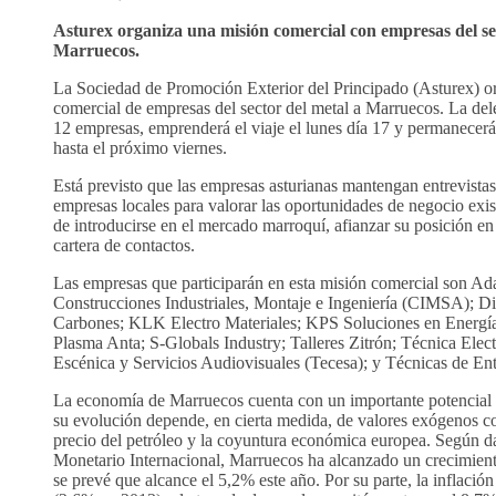
Asturex organiza una misión comercial con empresas del se
Marruecos.
La Sociedad de Promoción Exterior del Principado (Asturex) o
comercial de empresas del sector del metal a Marruecos. La del
12 empresas, emprenderá el viaje el lunes día 17 y permanecerá 
hasta el próximo viernes.
Está previsto que las empresas asturianas mantengan entrevista
empresas locales para valorar las oportunidades de negocio exist
de introducirse en el mercado marroquí, afianzar su posición en
cartera de contactos.
Las empresas que participarán en esta misión comercial son Ad
Construcciones Industriales, Montaje e Ingeniería (CIMSA); Di
Carbones; KLK Electro Materiales; KPS Soluciones en Energía
Plasma Anta; S-Globals Industry; Talleres Zitrón; Técnica Elec
Escénica y Servicios Audiovisuales (Tecesa); y Técnicas de Ent
La economía de Marruecos cuenta con un importante potencial 
su evolución depende, en cierta medida, de valores exógenos c
precio del petróleo y la coyuntura económica europea. Según d
Monetario Internacional, Marruecos ha alcanzado un crecimien
se prevé que alcance el 5,2% este año. Por su parte, la inflació